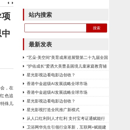
站内搜索
导项
思中
最新发表
“艺朵·美空间”美育成果巡展暨第二十九届全国
中小学生绘画书法作品比赛（上海赛区）公益活
“护佑成长”爱洒大美曹县困境儿童家庭教育辅
动
导项目，播种爱国种子：20组困境儿童家庭清
星光影视边看电影边创收？
明追思中汲取红色力量
香港中金超级AI发展战略全球市场
协会，在
香港中金超级AI发展战略全球市场
·红色追
星光影视边看电影边创收？
为特殊儿
星光影视打造全民推广新模式
从人口红利到人才红利 支付宝考证通赋能行
业数字化升级
卫浴网华先生引领行业革新，互联网+赋能建