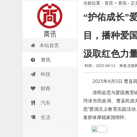
当前位置：
首页
>
资讯
- 正
“护佑成长”
目，播种爱国
商讯
本站首页
汲取红色力
资讯
时间：2025-04-12
来源:互联
科技
2025年4月5日 曹
财商
清明追思与爱国教育
菏泽市民政局、曹县民政
汽车
思”爱国主义教育实践活动
生活
童群体厚植家国情怀。