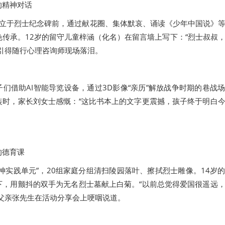
的精神对话
肃立于烈士纪念碑前，通过献花圈、集体默哀、诵读《少年中国说》
传承。12岁的留守儿童梓涵（化名）在留言墙上写下：“烈士叔叔
引得随行心理咨询师现场落泪。
们借助AI智能导览设备，通过3D影像“亲历”解放战争时期的巷战
装时，家长刘女士感慨：“这比书本上的文字更震撼，孩子终于明白
的德育课
神实践单元”，20组家庭分组清扫陵园落叶、擦拭烈士雕像。14岁
下，用颤抖的双手为无名烈士墓献上白菊。“以前总觉得爱国很遥远
父亲张先生在活动分享会上哽咽说道。