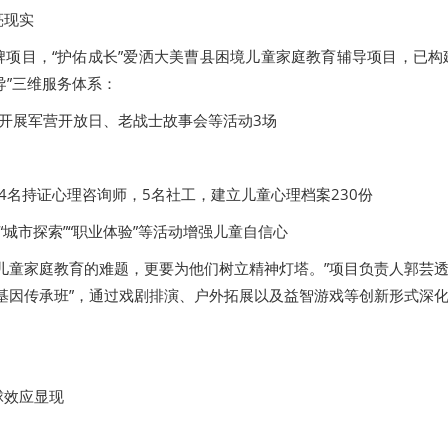
亮现实
项目，“护佑成长”爱洒大美曹县困境儿童家庭教育辅导项目，已构
导”三维服务体系：
计开展军营开放日、老战士故事会等活动3场
备4名持证心理咨询师，5名社工，建立儿童心理档案230份
“城市探索”“职业体验”等活动增强儿童自信心
儿童家庭教育的难题，更要为他们树立精神灯塔。”项目负责人郭芸
基因传承班”，通过戏剧排演、户外拓展以及益智游戏等创新形式深
球效应显现