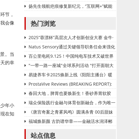
材新增长！
扬先生领航疤痕修复新纪元，“互联网+”赋能
等环节，
美容业增长！
热门浏览
，我会像
2025“蓉漂杯”高层次人才创新创业大赛 金牛·
重点产业园区专项赛圆满举行
Natus Sensory通过关键领导职务任命来强化
场景。当
其高管团队
百公里电耗9.125！中国纯电车技术又破世界
今天的幸
记录
"一带一路一座城"全球系列活动 "打开面朝大
海的门——2025首届媒体赋能中国品牌出海高
易捷养车卡2025焕新上线《阳阳主播台》暖
峰论坛"在西安成功举办
心推荐
ProstaVive Reviews (BREAKING REPORT):
Must-Read Warnings, Ingredients, Benefits
春回大地，脾胃也要焕新生！香砂养胃软胶
& Real Results U
囊，养胃护胃一步到位！
瑞众保险践行金融与体育创新融合，作为唯一
的少年小
官方保险赞助商为第十六届环岛赛保驾护航
《唐宫奇案之青雾风鸣》圆满杀青 00后甜妹
，现在知
金天如意化身忠仆月白引期待
福城焕新颜 古韵谱华章——金融活水润泽郴
州乡村振兴新图景
站点信息