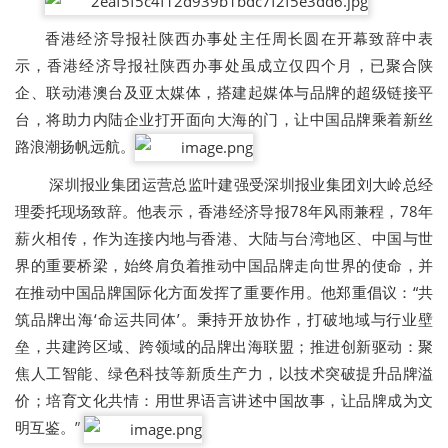
香港经济导报社陕西办事处主任周长圆在开幕致辞中表
示，香港经济导报社陕西办事处虽成立仅四个月，已聚合陕
企、联动港澳台及亚太媒体，搭建起媒体与品牌的超级链接平
台，将助力内陆企业打开面向大海的门，让中国品牌乘着新丝
路浪潮扬帆远航。
深圳报业集团运营总监叶建强受深圳报业集团刘大岭总经
理委托现场致辞。他表示，香港经济导报78年风雨兼程，78年
薪火相传，作为连接内地与香港、大陆与台湾地区、中国与世
界的重要桥梁，始终肩负着推动中国品牌走向世界的使命，并
在推动中国品牌国际化方面发挥了重要作用。他郑重倡议：“共
筑品牌出海‘命运共同体’。秉持开放协作，打破地域与行业壁
垒，共建跨区域、跨领域的品牌出海联盟；推进创新驱动：聚
焦人工智能、绿色科技等新质生产力，以技术突破提升品牌溢
价；培育文化共情：用世界语言讲述中国故事，让品牌成为文
明互鉴。”