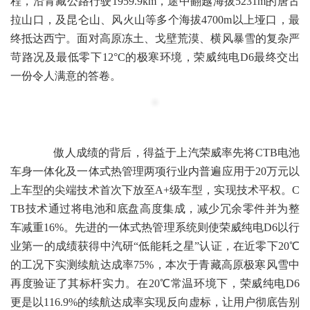
程，沿青藏公路行驶
1959.9
km，途中翻越海拔5231m的唐古
拉
山口
，及昆仑山、风火山等多个海拔4700m以上垭口，最
终抵达西宁。面对高原冻土、戈壁荒漠、横风暴雪的复杂严
苛路况及最低零下
12
°C的极寒环境，荣威纯电D6最终交出
一份令人满意的答卷。
傲人成绩的背后，得益于上汽荣威率先将CTB电池
车身一体化及一体式热管理两项行业内普遍应用于2
0
万元以
上车型的尖端技术首次下放至A
+
级车型，实现技术平权。
C
TB技术通过
将电池和底盘高度集成，减少冗余零件并为整
车减重
16%
。先进的一体式热管理系统则使荣威纯电D
6
以行
业第一的成绩获得中汽研“低能耗之星”认证，在近零下
20℃
的工况下实测续航达成率
75%
，本次于青藏高原极寒风雪中
再度验证了其标杆实力。在
20℃
常温环境下，荣威纯电
D6
更是以116.9%的续航达成率实现反向虚标，让用户彻底告别