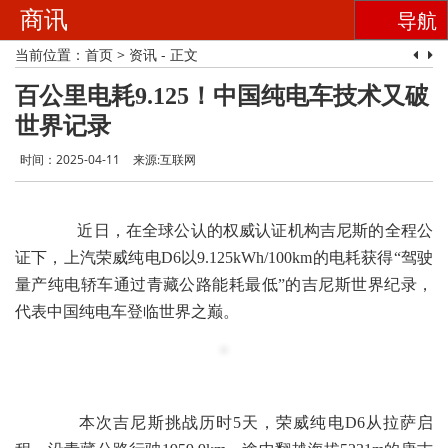
商讯
导航
当前位置：
首页
>
资讯
- 正文
百公里电耗9.125！中国纯电车技术又破
世界记录
时间：2025-04-11
来源:互联网
近日，在全球公认的权威认证机构吉尼斯的全程公
证下，上汽荣威纯电D
6
以
9.125
kW
h/100km
的电耗获得“驾驶
量产纯电轿车通过青藏公路能耗最低”的吉尼斯世界纪录，
代表中国纯电车登临世界之巅。
本次吉尼斯挑战历时5天，荣威纯电D6从拉萨启