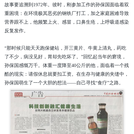
故事要追溯到
1972年。彼时，刚参加工作的孙保国面临着双
重困境：在环境极其恶劣的钢铁厂打工，加之家庭困难导致
营养跟不上，他频繁上火、感冒，口鼻生疮，上呼吸道感染
反复发作。
“那时候只能天天跑保健站，开三黄片、牛黄上清丸，药吃
了不少，病没见好，胃却先吃坏了。”回忆起当年的窘境，
孙保国感慨万千。体重一度降至40公斤的他，面临着一个残
酷的现实：请假休息就要扣工资。在生存与健康的夹缝中，
孙保国萌生了一个大胆的想法——自己寻找“食疗”之路。