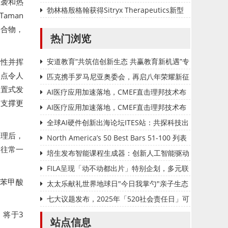
侵袭和热
端侧 AI 能力开启无人零售新纪元
勃林格殷格翰获得Sitryx Therapeutics新型
aman
口服免疫疾病疗法项目的独家许可
混合物，
热门浏览
单性并挥
安道教育“共筑信创新生态 共赢教育新机遇”专
一点令人
题巡展系列活动 ——邯郸站圆满收官
匹克携手罗马尼亚奥委会，再启八年荣耀新征
的留置式发
程
AI医疗应用加速落地，CMEF直击理邦技术布
地支撑更
局
AI医疗应用加速落地，CMEF直击理邦技术布
局
全球AI硬件创新出海论坛ITES站：共探科技出
调理后，
海新机遇
North America’s 50 Best Bars 51-100 列表
像往常一
培生发布智能课程生成器：创新人工智能驱动
教师备课方式变革
FILA呈现「动不动都出片」特别企划，多元联
苯甲酸
动解锁五一假期穿搭灵感
太太乐献礼世界地球日"今日我掌勺"亲子生态
行动于山阳田园启幕
七大议题发布，2025年「520社会责任日」可
，将于3
持续发展优秀案例申报周期正式开启
站点信息