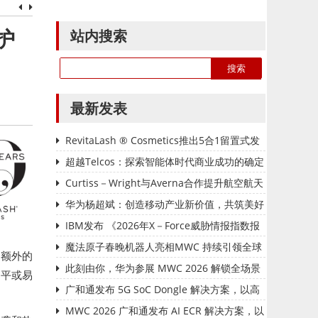
站内搜索
和护
最新发表
RevitaLash ® Cosmetics推出5合1留置式发
膜和护发素
超越Telcos：探索智能体时代商业成功的确定
性路径
Curtiss－Wright与Averna合作提升航空航天
测试能力
华为杨超斌：创造移动产业新价值，共筑美好
智能世界
IBM发布 《2026年X－Force威胁情报指数报
告》：基础安全漏洞持续困扰企业，AI驱动的攻
魔法原子春晚机器人亮相MWC 持续引领全球
和额外的
击正在升级
技术创新
此刻由你，华为参展 MWC 2026 解锁全场景
扁平或易
智慧生活的无限可能
广和通发布 5G SoC Dongle 解决方案，以高
度集成赋能全球连接
MWC 2026 广和通发布 AI ECR 解决方案，以