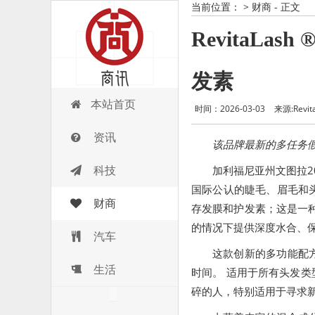
当前位置：
>
财商
- 正文
RevitaLas
发素
商讯
本站首页
时间：2026-03-03
来源:Revita
资讯
该品牌最新的多任务
科技
加利福尼亚州文图拉
国际公认的睫毛、眉毛和
财商
存发膜和护发素；这是一
的情况下提供深度水合、
汽车
这款创新的多功能配
生活
时间。 适用于所有头发
碎的人，特别适用于寻求