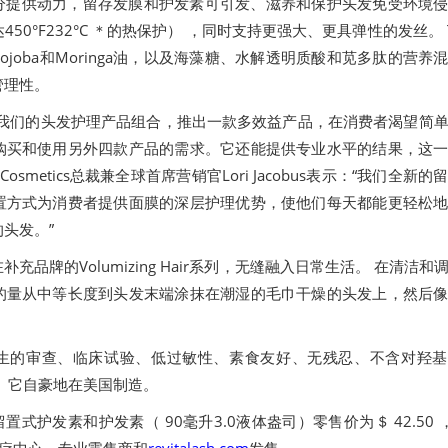
分提供动力，留存发膜和护发素可引发、滋养和保护头发免受环境
50°F232°C ＊的热保护） ，同时支持更强大、更具弹性的发丝。 T
ado、Jojoba和Moringa油，以及海藻糖、水解透明质酸和苋多肽的营养
管理性。
展我们的头发护理产品组合，推出一款多效益产品，在消费者渴望简
购买和使用另外四款产品的需求。它还能提供专业水平的结果，这
 ® Cosmetics总裁兼全球首席营销官Lori Jacobus表示：“我们全新
置方式为消费者提供面膜的深层护理优势，使他们每天都能更轻松
头发。”
充品牌的Volumizing Hair系列，无缝融入日常生活。 在清洁和
的量从中等长度到头发末端涂抹在潮湿的毛巾干燥的头发上，然后
生的审查、临床试验、低过敏性、素食友好、无残忍、不含对羟基
 它自豪地在美国制造。
化妆品留置式护发素和护发素（ 90毫升3.0液体盎司）零售价为＄ 42.50 