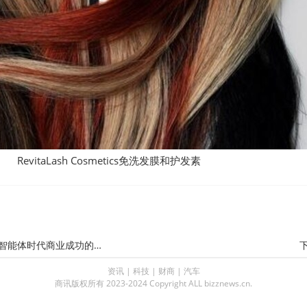
RevitaLash Cosmetics免洗发膜和护发素
智能体时代商业成功的确定性路径
资讯
|
科技
|
财商
|
汽车
商讯版权所有 2023-2024 Copyright ALL bizznews.cn.