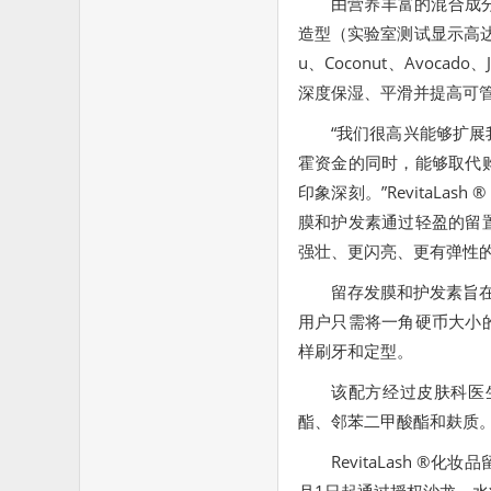
由营养丰富的混合成
造型（实验室测试显示高达4
u、Coconut、Avoc
深度保湿、平滑并提高可
“我们很高兴能够扩
霍资金的同时，能够取代
印象深刻。”RevitaLash
膜和护发素通过轻盈的留
强壮、更闪亮、更有弹性的
留存发膜和护发素旨在补
用户只需将一角硬币大小
样刷牙和定型。
该配方经过皮肤科医
酯、邻苯二甲酸酯和麸质。
RevitaLash ®